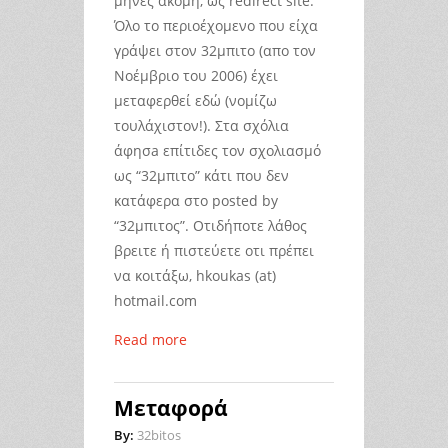
μήνες ακόμη, ως redirect site.
Όλο το περιοέχομενo που είχα
γράψει στον 32μπιτο (απο τον
Νοέμβριο του 2006) έχει
μεταφερθεί εδώ (νομίζω
τουλάχιστον!). Στα σχόλια
άφησa επίτιδες τον σχολιασμό
ως “32μπιτο” κάτι που δεν
κατάφερα στο posted by
“32μπιτος”. Οτιδήποτε λάθος
βρειτε ή πιστεύετε οτι πρέπει
να κοιτάξω, hkoukas (at)
hotmail.com
Read more
Μεταφορά
By:
32bitos