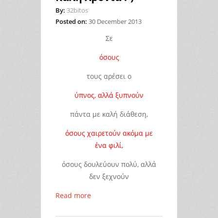
By:
32bitos
Posted on:
30 December 2013
Σε
όσους
τους
αρέσει ο
ύπνος,
αλλά
ξυπνούν
πάντα
με καλή
διάθεση,
όσους
χαιρετούν
ακόμα με
ένα
φιλί,
όσους
δουλεύουν
πολύ,
αλλά
δεν
ξεχνούν
Read more