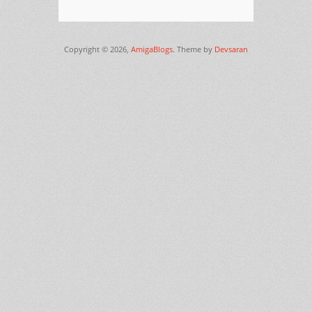
Copyright © 2026,
AmigaBlogs
. Theme by
Devsaran