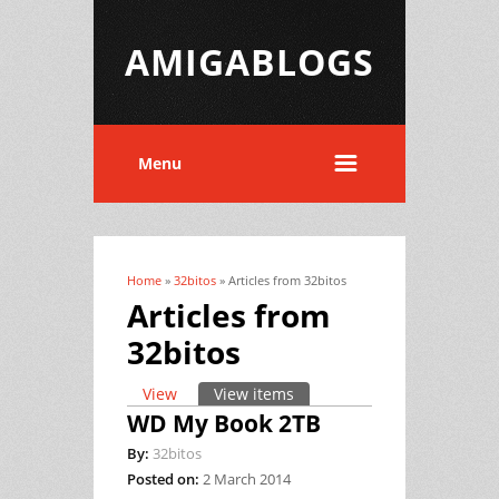
AMIGABLOGS
Menu
Home
»
32bitos
» Articles from 32bitos
You are here
Articles from
32bitos
View
View items
(active tab)
Primary tabs
WD My Book 2TB
By:
32bitos
Posted on:
2 March 2014